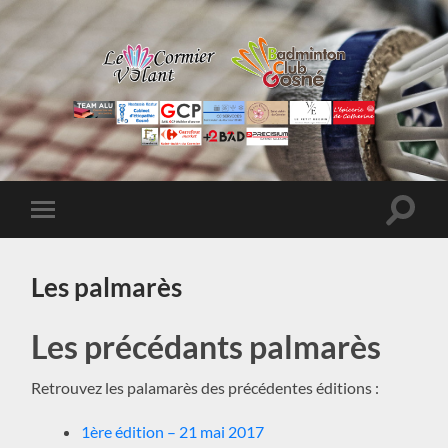
9ème
tournoi
de
double
-
Toggle
Toggle
Cormier
search
mobile
Volant
field
menu
et
BC
Les palmarès
Gosné
Les précédants palmarès
Retrouvez les palamarès des précédentes éditions :
1ère édition – 21 mai 2017